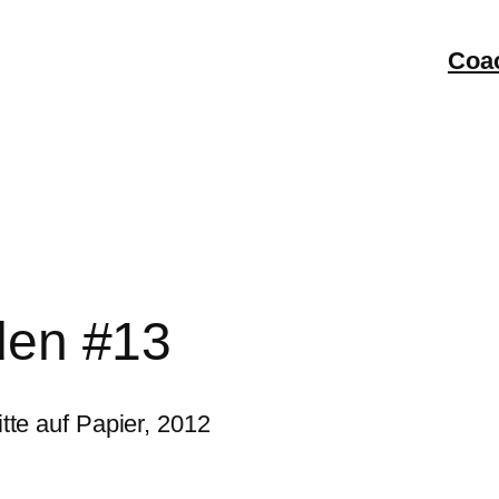
Coa
nden #13