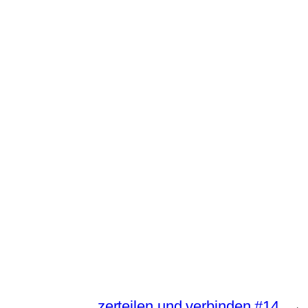
zerteilen und verbinden #14
→