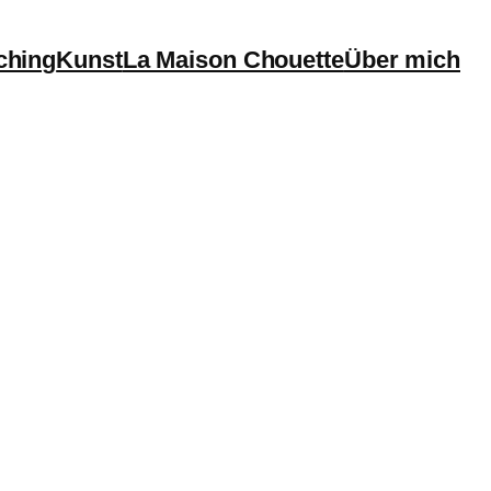
ching
Kunst
La Maison Chouette
Über mich