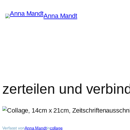
Zum
Inhalt
Anna Mandt
springen
zerteilen und verbi
Verfasst von
Anna Mandt
in
collage