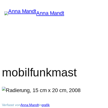
Zum
Inhalt
Anna Mandt
springen
mobilfunkmast
Verfasst von
Anna Mandt
in
grafik