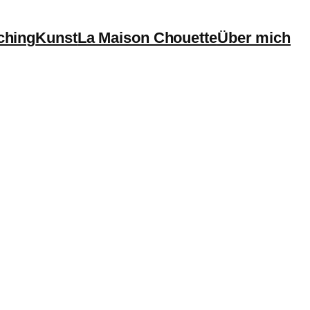
ching
Kunst
La Maison Chouette
Über mich