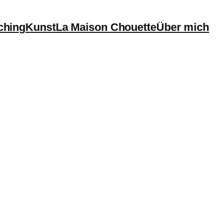
ching
Kunst
La Maison Chouette
Über mich